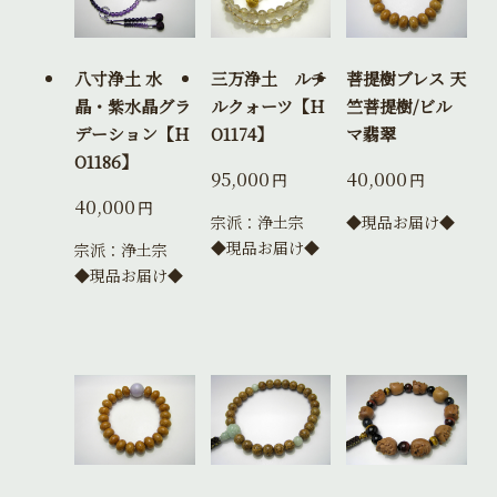
八寸浄土 水
三万浄土 ルチ
菩提樹ブレス 天
晶・紫水晶グラ
ルクォーツ【H
竺菩提樹/ビル
デーション【H
O1174】
マ翡翠
O1186】
95,000
40,000
円
円
40,000
円
宗派：浄土宗
◆現品お届け◆
◆現品お届け◆
宗派：浄土宗
◆現品お届け◆