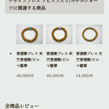
デザインブレス ラピスラズリ/ルチルクォー
ツに関連する商品
菩提樹ブレス 天
菩提樹ブレス 天
菩提樹ブレス 天
竺菩提樹/ビル
竺菩提樹/ビル
竺菩提樹/ビル
マ翡翠
マ翡翠
マ翡翠
40,000
40,000
14,000
円
円
円
全商品レビュー