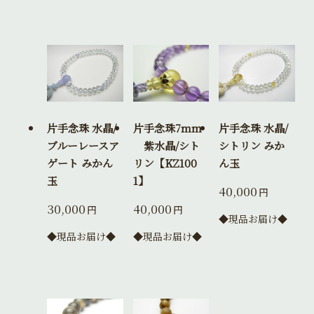
片手念珠 水晶/
片手念珠7mm
片手念珠 水晶/
ブルーレースア
紫水晶/シト
シトリン みか
ゲート みかん
リン【KZ100
ん玉
玉
1】
40,000
円
30,000
40,000
円
円
◆現品お届け◆
◆現品お届け◆
◆現品お届け◆