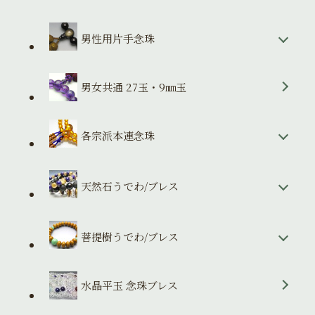
男性用片手念珠
男女共通 27玉・9㎜玉
各宗派本連念珠
天然石うでわ/ブレス
菩提樹うでわ/ブレス
水晶平玉 念珠ブレス