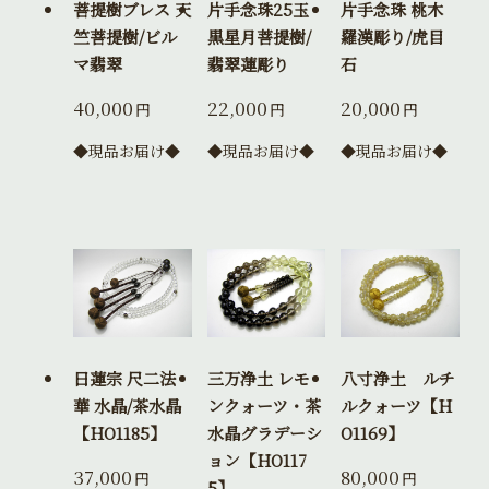
菩提樹ブレス 天
片手念珠25玉
片手念珠 桃木
竺菩提樹/ビル
黒星月菩提樹/
羅漢彫り/虎目
マ翡翠
翡翠蓮彫り
石
40,000
22,000
20,000
円
円
円
◆現品お届け◆
◆現品お届け◆
◆現品お届け◆
日蓮宗 尺二法
三万浄土 レモ
八寸浄土 ルチ
華 水晶/茶水晶
ンクォーツ・茶
ルクォーツ【H
【HO1185】
水晶グラデーシ
O1169】
ョン【HO117
37,000
80,000
円
円
5】