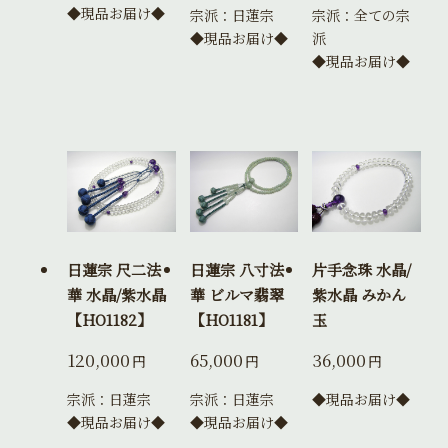
◆現品お届け◆
宗派：日蓮宗
宗派：全ての宗
◆現品お届け◆
派
◆現品お届け◆
日蓮宗 尺二法
日蓮宗 八寸法
片手念珠 水晶/
華 水晶/紫水晶
華 ビルマ翡翠
紫水晶 みかん
【HO1182】
【HO1181】
玉
120,000
65,000
36,000
円
円
円
宗派：日蓮宗
宗派：日蓮宗
◆現品お届け◆
◆現品お届け◆
◆現品お届け◆