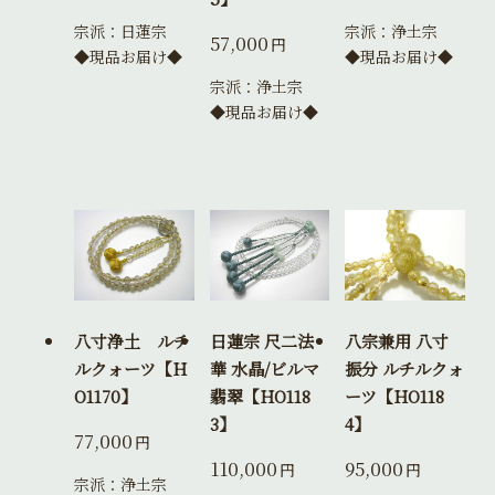
宗派：日蓮宗
宗派：浄土宗
57,000
円
◆現品お届け◆
◆現品お届け◆
宗派：浄土宗
◆現品お届け◆
八寸浄土 ルチ
日蓮宗 尺二法
八宗兼用 八寸
ルクォーツ【H
華 水晶/ビルマ
振分 ルチルクォ
O1170】
翡翠【HO118
ーツ【HO118
3】
4】
77,000
円
110,000
95,000
円
円
宗派：浄土宗