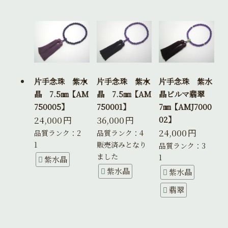
片手念珠 紫水
片手念珠 紫水
片手念珠 紫水
晶 7.5㎜【AM
晶 7.5㎜【AM
晶ビルマ翡翠
750005】
750001】
7㎜【AMJ7000
24,000
円
36,000
円
02】
24,000
円
品質ランク：2
品質ランク：4
1
販売済みとなり
品質ランク：3
ました
1
紫水晶
紫水晶
紫水晶
翡翠