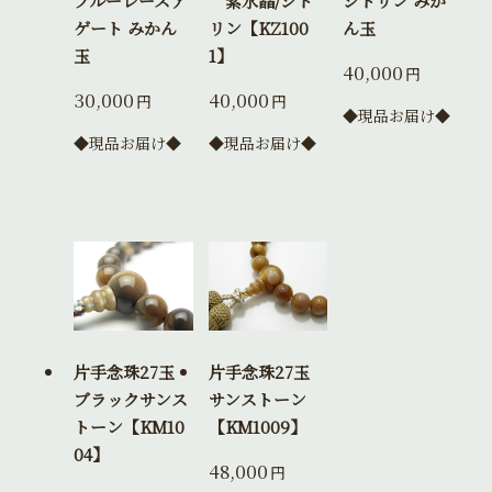
ブルーレースア
紫水晶/シト
シトリン みか
ゲート みかん
リン【KZ100
ん玉
玉
1】
40,000
円
30,000
40,000
円
円
◆現品お届け◆
◆現品お届け◆
◆現品お届け◆
片手念珠27玉
片手念珠27玉
ブラックサンス
サンストーン
トーン【KM10
【KM1009】
04】
48,000
円