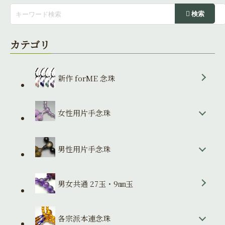
カテゴリ
新作 forME 念珠
女性用片手念珠
男性用片手念珠
男女共通 27玉・9㎜玉
各宗派本連念珠