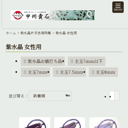
toggle
naviga
ホーム
紫水晶片手念珠特集
紫水晶 女性用
紫水晶 女性用
紫水晶お値打ち品
主玉7ｍｍ以下
主玉7ｍｍ
主玉7.5ｍｍ
主玉8ｍｍ
並び替え：