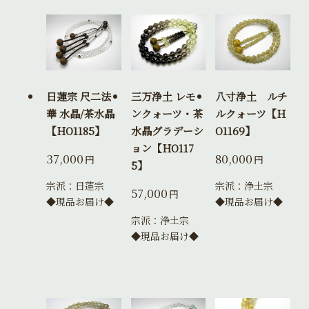
日蓮宗 尺二法
三万浄土 レモ
八寸浄土 ルチ
華 水晶/茶水晶
ンクォーツ・茶
ルクォーツ【H
【HO1185】
水晶グラデーシ
O1169】
ョン【HO117
37,000
80,000
円
円
5】
宗派：日蓮宗
宗派：浄土宗
57,000
円
◆現品お届け◆
◆現品お届け◆
宗派：浄土宗
◆現品お届け◆