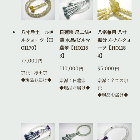
八寸浄土 ルチ
日蓮宗 尺二法
八宗兼用 八寸
ルクォーツ【H
華 水晶/ビルマ
振分 ルチルクォ
O1170】
翡翠【HO118
ーツ【HO118
3】
4】
77,000
円
110,000
95,000
円
円
宗派：浄土宗
◆現品お届け◆
宗派：日蓮宗
宗派：全ての宗
◆現品お届け◆
派
◆現品お届け◆