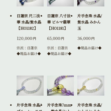
日蓮宗 尺二法
日蓮宗 八寸法
片手念珠 水晶/
華 水晶/紫水晶
華 ビルマ翡翠
紫水晶 みかん
【HO1182】
【HO1181】
玉
120,000
65,000
36,000
円
円
円
宗派：日蓮宗
宗派：日蓮宗
◆現品お届け◆
◆現品お届け◆
◆現品お届け◆
片手念珠 水晶/
片手念珠7mm
片手念珠 水晶/