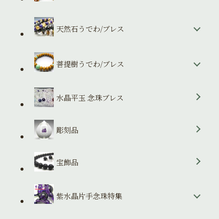
天然石うでわ/ブレス
菩提樹うでわ/ブレス
水晶平玉 念珠ブレス
彫刻品
宝飾品
紫水晶片手念珠特集