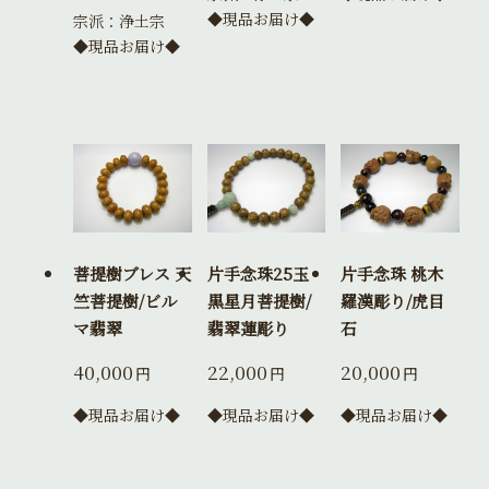
◆現品お届け◆
宗派：浄土宗
◆現品お届け◆
菩提樹ブレス 天
片手念珠25玉
片手念珠 桃木
竺菩提樹/ビル
黒星月菩提樹/
羅漢彫り/虎目
マ翡翠
翡翠蓮彫り
石
40,000
22,000
20,000
円
円
円
◆現品お届け◆
◆現品お届け◆
◆現品お届け◆