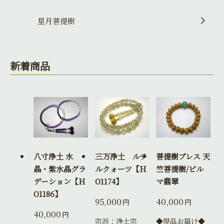
星月菩提樹
新着商品
八寸浄土 水
三万浄土 ルチ
菩提樹ブレス 天
晶・紫水晶グラ
ルクォーツ【H
竺菩提樹/ビル
デーション【H
O1174】
マ翡翠
O1186】
95,000
40,000
円
円
40,000
円
宗派：浄土宗
◆現品お届け◆