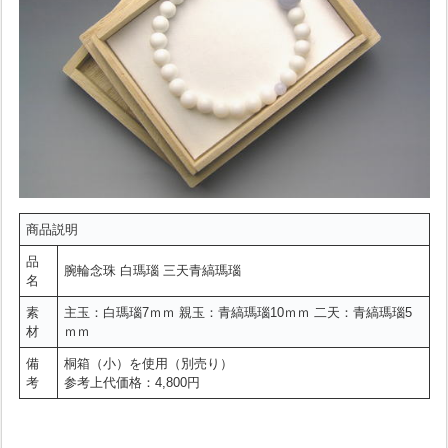
商品説明
品
腕輪念珠 白瑪瑙 三天青縞瑪瑙
名
素
主玉：白瑪瑙7ｍｍ 親玉：青縞瑪瑙10ｍｍ 二天：青縞瑪瑙5
材
ｍｍ
備
桐箱（小）を使用（別売り）
考
参考上代価格：4,800円