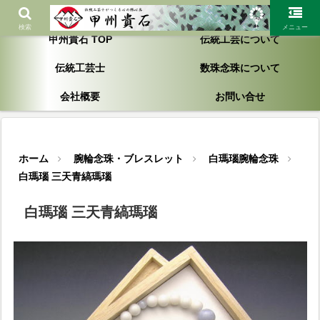
「一生お付き合いが出来る製品作り」を心がけ大切にしております
検索
メニュー
甲州貴石 TOP
伝統工芸について
伝統工芸士
数珠念珠について
会社概要
お問い合せ
ホーム
腕輪念珠・ブレスレット
白瑪瑙腕輪念珠
白瑪瑙 三天青縞瑪瑙
白瑪瑙 三天青縞瑪瑙