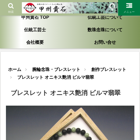
「一生お付き合いが出来る製品作り」を心がけ大切にしております
検索
メニュー
甲州貴石 TOP
伝統工芸について
伝統工芸士
数珠念珠について
会社概要
お問い合せ
ホーム
腕輪念珠・ブレスレット
創作ブレスレット
ブレスレット オニキス艶消 ビルマ翡翠
ブレスレット オニキス艶消 ビルマ翡翠