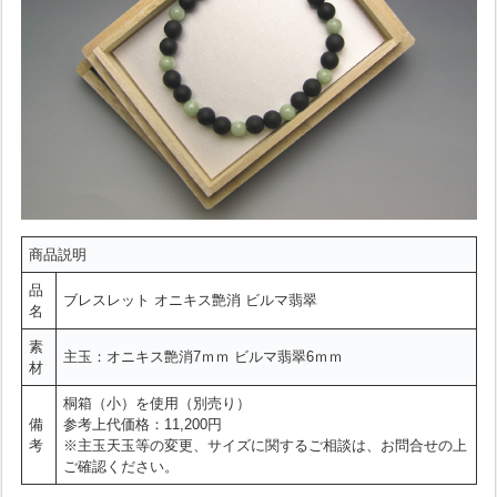
商品説明
品
ブレスレット オニキス艶消 ビルマ翡翠
名
素
主玉：オニキス艶消7ｍｍ ビルマ翡翠6ｍｍ
材
桐箱（小）を使用（別売り）
備
参考上代価格：11,200円
考
※主玉天玉等の変更、サイズに関するご相談は、お問合せの上
ご確認ください。