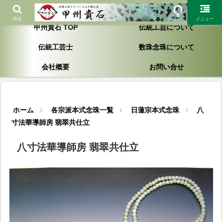
「一生お付き合いが出来る製品作り」を心がけ大切にしております
検索
メニュー
甲州貴石 TOP
伝統工芸について
伝統工芸士
数珠念珠について
会社概要
お問い合せ
ホーム
各宗派本式念珠一覧
日蓮宗本式念珠
八
寸法華導師房 翡翠共仕立
八寸法華導師房 翡翠共仕立