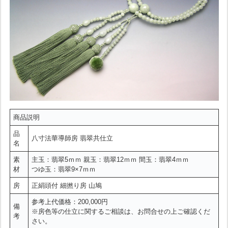
商品説明
品
八寸法華導師房 翡翠共仕立
名
素
主玉：翡翠5ｍｍ 親玉：翡翠12ｍｍ 間玉：翡翠4ｍｍ
材
つゆ玉：翡翠9×7ｍｍ
房
正絹頭付 細撚り房 山鳩
参考上代価格：200,000円
備
※房色等の仕立に関するご相談は、お問合せの上ご確認くだ
考
さい。