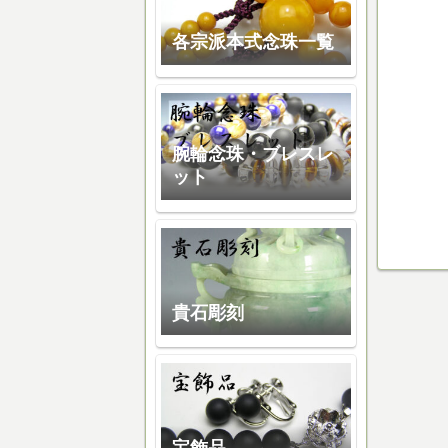
各宗派本式念珠一覧
腕輪念珠・ブレスレ
ット
貴石彫刻
宝飾品