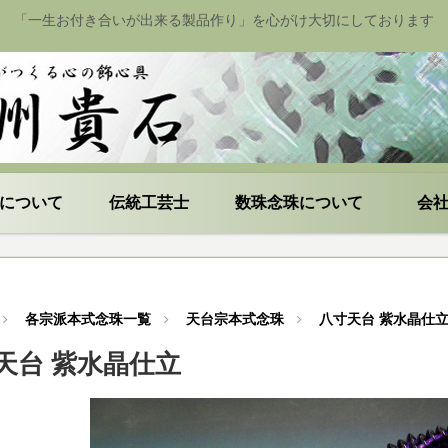
「一生お付き合いが出来る製品作り」を心がけ大切にしております
について
伝統工芸士
数珠念珠について
会
各宗派本式念珠一覧
天台宗本式念珠
八寸天台 紫水晶仕
天台 紫水晶仕立