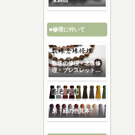
■修理に付いて
数珠の修理・念珠修
理・ブレスレット修
理
房・紐の色見本