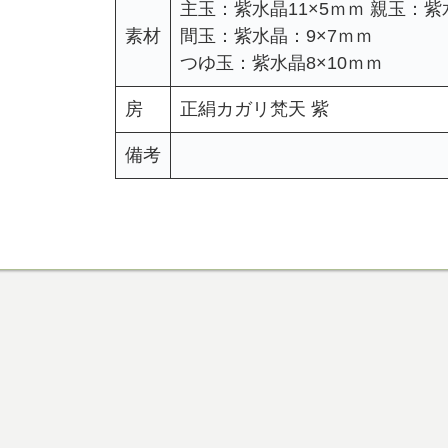
主玉：紫水晶11×5ｍｍ 親玉：紫
素材
間玉：紫水晶：9×7ｍｍ
つゆ玉：紫水晶8×10ｍｍ
房
正絹カガリ梵天 紫
備考