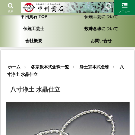
「一生お付き合いが出来る製品作り」を心がけ大切にしております
検索
メニュー
甲州貴石 TOP
伝統工芸について
伝統工芸士
数珠念珠について
会社概要
お問い合せ
ホーム
各宗派本式念珠一覧
浄土宗本式念珠
八
寸浄土 水晶仕立
八寸浄土 水晶仕立