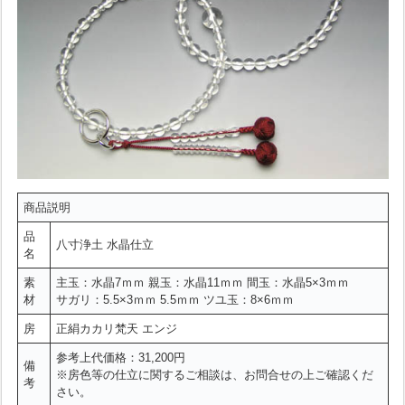
商品説明
品
八寸浄土 水晶仕立
名
素
主玉：水晶7ｍｍ 親玉：水晶11ｍｍ 間玉：水晶5×3ｍｍ
材
サガリ：5.5×3ｍｍ 5.5ｍｍ ツユ玉：8×6ｍｍ
房
正絹カカリ梵天 エンジ
参考上代価格：31,200円
備
※房色等の仕立に関するご相談は、お問合せの上ご確認くだ
考
さい。