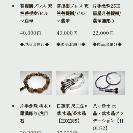
菩提樹ブレス 天
菩提樹ブレス 天
片手念珠25玉
竺菩提樹/ビル
竺菩提樹/ビル
黒星月菩提樹/
マ翡翠
マ翡翠
翡翠蓮彫り
40,000
40,000
22,000
円
円
円
◆現品お届け◆
◆現品お届け◆
◆現品お届け◆
片手念珠 桃木
日蓮宗 尺二法
八寸浄土 水
羅漢彫り/虎目
華 水晶/茶水晶
晶・紫水晶グラ
石
【HO1185】
デーション【H
O1172】
20,000
37,000