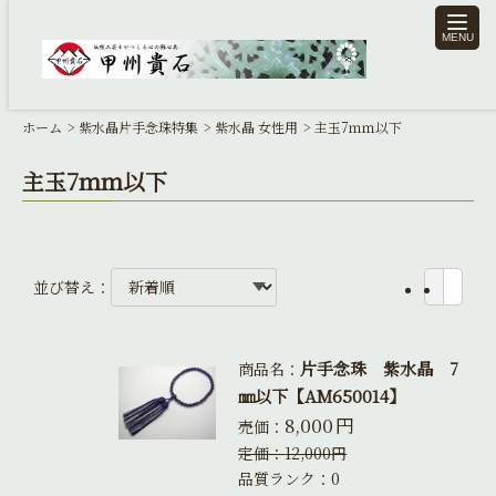
toggle
naviga
ホーム
紫水晶片手念珠特集
紫水晶 女性用
主玉7ｍｍ以下
主玉7ｍｍ以下
並び替え：
片手念珠 紫水晶 7
商品名：
㎜以下【AM650014】
8,000
円
売価：
定価：
12,000
円
品質ランク：0