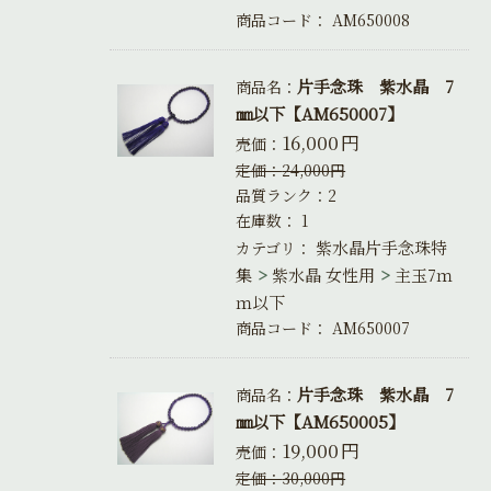
商品コード：
AM650008
片手念珠 紫水晶 7
商品名：
㎜以下【AM650007】
16,000
円
売価：
定価：
24,000
円
品質ランク：2
在庫数：
1
紫水晶片手念珠特
カテゴリ：
集
紫水晶 女性用
主玉7ｍ
ｍ以下
商品コード：
AM650007
片手念珠 紫水晶 7
商品名：
㎜以下【AM650005】
19,000
円
売価：
定価：
30,000
円