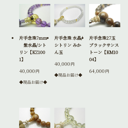
片手念珠7mm
片手念珠 水晶/
片手念珠27玉
紫水晶/シト
シトリン みか
ブラックサンス
リン【KZ100
ん玉
トーン【KM10
1】
04】
40,000
円
40,000
64,000
円
円
◆現品お届け◆
◆現品お届け◆