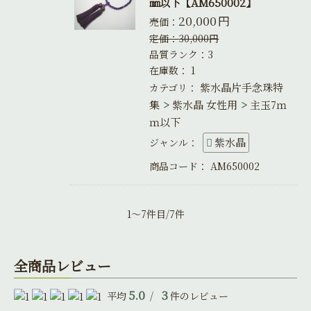
㎜以下【AM650002】
20,000
円
売価：
定価：
30,000
円
品質ランク：3
在庫数：
1
紫水晶片手念珠特
カテゴリ：
集
紫水晶 女性用
主玉7ｍ
ｍ以下
紫水晶
ジャンル：
商品コード：
AM650002
1～7件目/7件
全商品レビュー
5.0
3
平均
/
件のレビュー