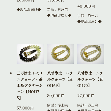
円
円
40,000
円
◆現品お届け◆
宗派：日蓮宗
◆現品お届け◆
宗派：浄土宗
◆現品お届け◆
三万浄土 レモ
八寸浄土 ルチ
八寸浄土 ルチ
ンクォーツ・茶
ルクォーツ【H
ルクォーツ【H
水晶グラデーシ
O1169】
O1170】
ョン【HO117
80,000
77,000
円
円
5】
宗派：浄土宗
宗派：浄土宗
57,000
円
◆現品お届け◆
◆現品お届け◆