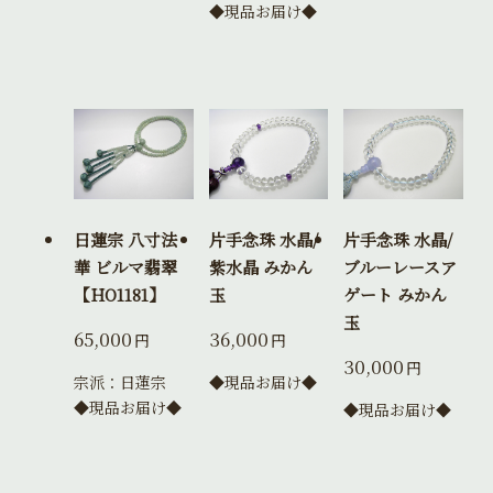
◆現品お届け◆
日蓮宗 八寸法
片手念珠 水晶/
片手念珠 水晶/
華 ビルマ翡翠
紫水晶 みかん
ブルーレースア
【HO1181】
玉
ゲート みかん
玉
65,000
36,000
円
円
30,000
円
宗派：日蓮宗
◆現品お届け◆
◆現品お届け◆
◆現品お届け◆