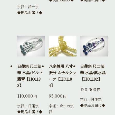
宗派：浄土宗
◆現品お届け◆
日蓮宗 尺二法
八宗兼用 八寸
日蓮宗 尺二法
華 水晶/ビルマ
振分 ルチルクォ
華 水晶/紫水晶
翡翠【HO118
ーツ【HO118
【HO1182】
3】
4】
120,000
円
110,000
95,000
円
円
宗派：日蓮宗
◆現品お届け◆
宗派：日蓮宗
宗派：全ての宗
◆現品お届け◆
派