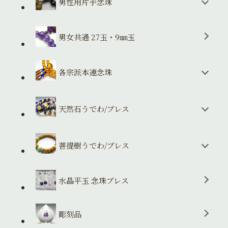
男性用片手念珠
男女共通 27玉・9㎜玉
各宗派本連念珠
天然石うでわ/ブレス
菩提樹うでわ/ブレス
水晶平玉 念珠ブレス
彫刻品