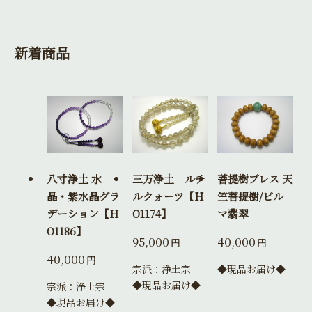
新着商品
八寸浄土 水
三万浄土 ルチ
菩提樹ブレス 天
晶・紫水晶グラ
ルクォーツ【H
竺菩提樹/ビル
デーション【H
O1174】
マ翡翠
O1186】
95,000
40,000
円
円
40,000
円
宗派：浄土宗
◆現品お届け◆
◆現品お届け◆
宗派：浄土宗
◆現品お届け◆