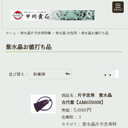
toggle
naviga
ホーム
紫水晶片手念珠特集
紫水晶 女性用
紫水晶お値打ち品
紫水晶お値打ち品
並び替え：
片手念珠 紫水晶
商品名：
古代紫【AM65S008】
5,000
円
売価：
在庫数：
3
紫水晶片手念珠特
カテゴリ：