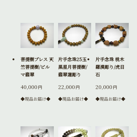
菩提樹ブレス 天
片手念珠25玉
片手念珠 桃木
竺菩提樹/ビル
黒星月菩提樹/
羅漢彫り/虎目
マ翡翠
翡翠蓮彫り
石
40,000
22,000
20,000
円
円
円
◆現品お届け◆
◆現品お届け◆
◆現品お届け◆