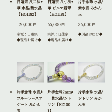
日蓮宗 尺二法
日蓮宗 八寸法
片手念珠 水晶/
華 水晶/紫水晶
華 ビルマ翡翠
紫水晶 みかん
【HO1182】
【HO1181】
玉
120,000
65,000
36,000
円
円
円
宗派：日蓮宗
宗派：日蓮宗
◆現品お届け◆
◆現品お届け◆
◆現品お届け◆
片手念珠 水晶/
片手念珠7mm
片手念珠 水晶/
ブルーレースア
紫水晶/シト
シトリン みか
ゲート みかん
リン【KZ100
ん玉
玉
1】