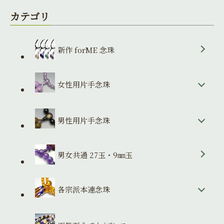
カテゴリ
新作 forME 念珠
女性用片手念珠
男性用片手念珠
男女共通 27玉・9㎜玉
各宗派本連念珠