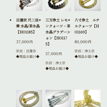
日蓮宗 尺二法
三万浄土 レモ
八寸浄土 ルチ
華 水晶/茶水晶
ンクォーツ・茶
ルクォーツ【H
【HO1185】
水晶グラデーシ
O1169】
ョン【HO117
37,000
80,000
円
円
5】
宗派：日蓮宗
宗派：浄土宗
57,000
円
◆現品お届け◆
◆現品お届け◆
宗派：浄土宗
◆現品お届け◆