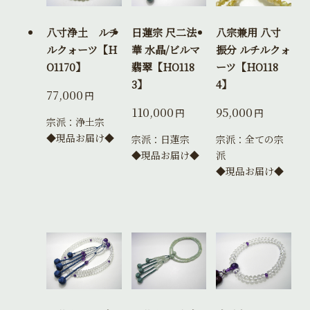
八寸浄土 ルチ
日蓮宗 尺二法
八宗兼用 八寸
ルクォーツ【H
華 水晶/ビルマ
振分 ルチルクォ
O1170】
翡翠【HO118
ーツ【HO118
3】
4】
77,000
円
110,000
95,000
円
円
宗派：浄土宗
◆現品お届け◆
宗派：日蓮宗
宗派：全ての宗
◆現品お届け◆
派
◆現品お届け◆