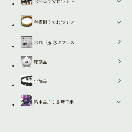
天然石うでわ/ブレス
菩提樹うでわ/ブレス
水晶平玉 念珠ブレス
彫刻品
宝飾品
紫水晶片手念珠特集